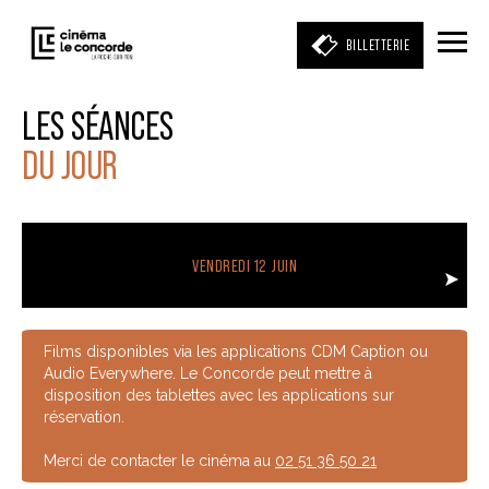
BILLETTERIE
LES SÉANCES
DU JOUR
Entrez votre mot clé
(film, réalisateur, acteur, événement)
VENDREDI 12 JUIN
Films disponibles via les applications CDM Caption ou
Audio Everywhere. Le Concorde peut mettre à
disposition des tablettes avec les applications sur
réservation.
Merci de contacter le cinéma au
02 51 36 50 21