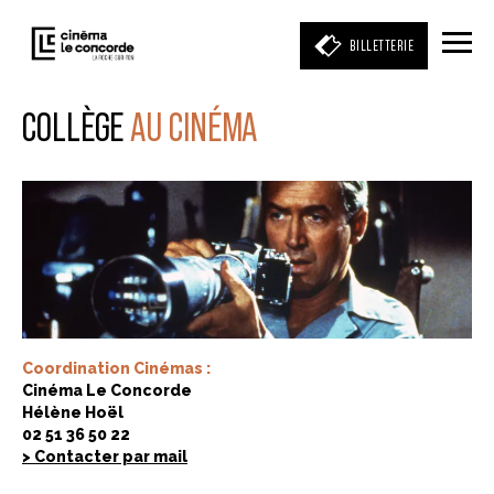
BILLETTERIE
COLLÈGE
AU CINÉMA
Entrez votre mot clé
(film, réalisateur, acteur, événement)
Coordination Cinémas :
Cinéma Le Concorde
Hélène Hoël
02 51 36 50 22
>
Contacter par mail