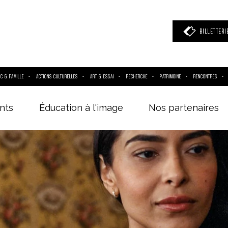
BILLETTERI
IC & FAMILLE
ACTIONS CULTURELLES
ART & ESSAI
RECHERCHE
PATRIMOINE
RENCONTRES
nts
Éducation à l'image
Nos partenaires
 mot clé
(film, réalisateur, acteur, événement)