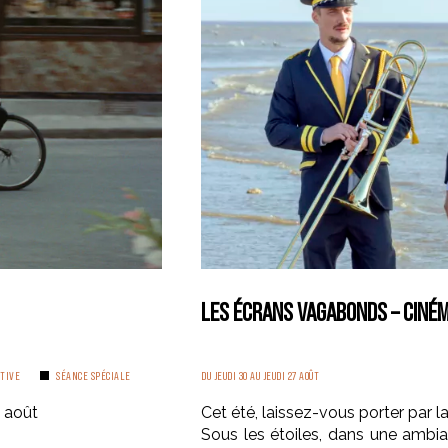
LES ÉCRANS VAGABONDS – CINÉM
TIVE
SÉANCE SPÉCIALE
DU JEUDI 30 AU JEUDI 27 AOÛT
5 août
Cet été, laissez-vous porter par l
Sous les étoiles, dans une ambia