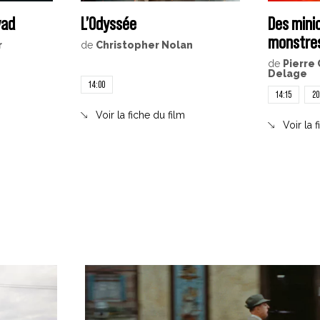
yad
L’Odyssée
Des mini
monstre
r
de
Christopher Nolan
de
Pierre 
Delage
14:00
14:15
20
Voir la fiche du film
Voir la 