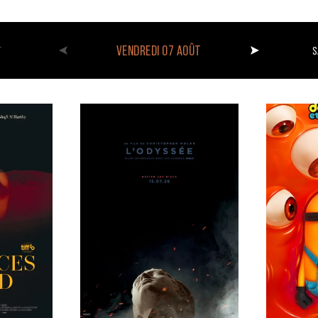
VENDREDI 07 AOÛT
T
S