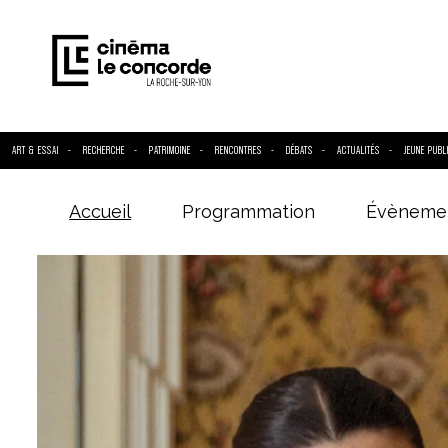
ART & ESSAI
RECHERCHE
PATRIMOINE
RENCONTRES
DÉBATS
ACTUALITÉS
JEUNE PUBL
Accueil
Programmation
Évèneme
Entrez votre