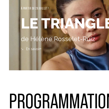
À PARTIR DU 29 JUILLET !
LE TRIANGL
de Hélène Rosselet-Ruiz
En savoir+
PROGRAMMATIO