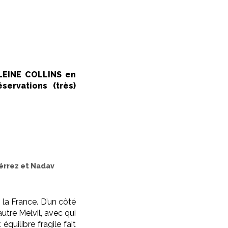
LEINE COLLINS en
servations (très)
iérrez et Nadav
 la France. D’un côté
’autre Melvil, avec qui
quilibre fragile fait