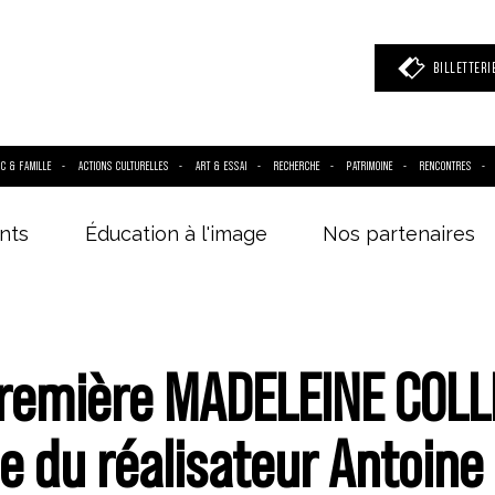
BILLETTERI
IC & FAMILLE
ACTIONS CULTURELLES
ART & ESSAI
RECHERCHE
PATRIMOINE
RENCONTRES
nts
Éducation à l'image
Nos partenaires
 mot clé
(film, réalisateur, acteur, événement)
remière MADELEINE COLL
e du réalisateur Antoine