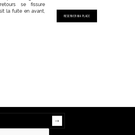
etours se fissure
it la fuite en avant,
RESERVER MA PLACE