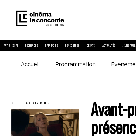
ART & ESSAI
RECHERCHE
PATRIMOINE
RENCONTRES
DÉBATS
ACTUALITÉS
JEUNE PUBL
Accueil
Programmation
Évèneme
Entrez votre
Avant-p
RETOUR AUX ÉVÈNEMENTS
présenc