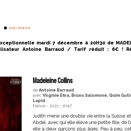
AVANT-PREMIÈRE
exceptionnelle mardi 7 décembre à 20H30 de MADE
isateur Antoine Barraud / Tarif réduit : 6€ ! Ré
Madeleine Collins
de
Antoine Barraud
avec
Virginie Efira, Bruno Salomone, Quim Gut
Lapid
France - 2021 - 1H47
Judith mène une double vie entre la Suisse et
Abdel, avec qui elle élève une petite fille, de l
elle a deux garçons plus âgés. Peu à peu, cet é