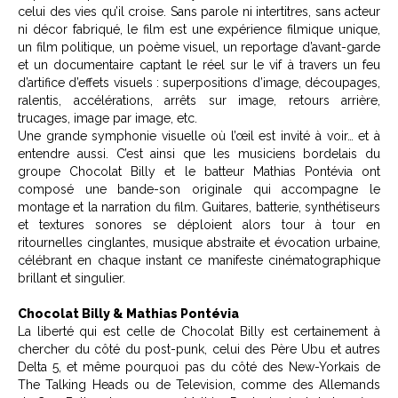
celui des vies qu’il croise. Sans parole ni intertitres, sans acteur
ni décor fabriqué, le film est une expérience filmique unique,
un film politique, un poème visuel, un reportage d’avant-garde
et un documentaire captant le réel sur le vif à travers un feu
d’artifice d’effets visuels : superpositions d’image, découpages,
ralentis, accélérations, arrêts sur image, retours arrière,
trucages, image par image, etc.
Une grande symphonie visuelle où l’œil est invité à voir… et à
entendre aussi. C’est ainsi que les musiciens bordelais du
groupe Chocolat Billy et le batteur Mathias Pontévia ont
composé une bande-son originale qui accompagne le
montage et la narration du film. Guitares, batterie, synthétiseurs
et textures sonores se déploient alors tour à tour en
ritournelles cinglantes, musique abstraite et évocation urbaine,
célébrant en chaque instant ce manifeste cinématographique
brillant et singulier.
Chocolat Billy & Mathias Pontévia
La liberté qui est celle de Chocolat Billy est certainement à
chercher du côté du post-punk, celui des Père Ubu et autres
Delta 5, et même pourquoi pas du côté des New-Yorkais de
The Talking Heads ou de Television, comme des Allemands