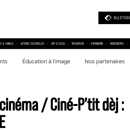
BILLETTERI
IC & FAMILLE
ACTIONS CULTURELLES
ART & ESSAI
RECHERCHE
PATRIMOINE
RENCONTRES
nts
Éducation à l'image
Nos partenaires
 mot clé
(film, réalisateur, acteur, événement)
cinéma / Ciné-P’tit dèj :
E