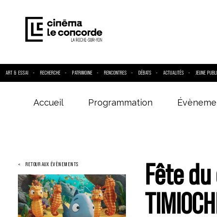
ART & ESSAI
RECHERCHE
PATRIMOINE
RENCONTRES
DÉBATS
ACTUALITÉS
JEUNE PUBL
Accueil
Programmation
Évèneme
Entrez votre
Fête du 
RETOUR AUX ÉVÈNEMENTS
TIMIOCH