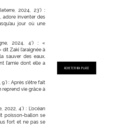
terre, 2024, 23′) :
d, adore inventer des
usqu’au jour où une
ne, 2024, 4′) : «
dit Zaki l’araignée à
la sauver des eaux.
nt l’amie dont elle a
ACHETER MA PLACE
′) : Après s’être fait
n reprend vie grâce à
 2022, 4′) : L’océan
it poisson-ballon se
lus fort et ne pas se