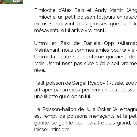
Timioche
d’Alex Bain et Andy Martin (Angle
Timioche, un petit poisson toujours en retar
excuses, souvent plus grosses que lui ! J
mésaventure lui arrive vraiment…
Ummi et Zaki
de Daniela Opp (Allemag
Maintenant, nous sommes amies pour la vie » 
Ummi, la petite hippopotame qui vient de 
Mais Ummi n’est pas sûre qu’elle soit vraime
rêvé…
Petit poisson
de Sergei Ryabov (Russie, 2007, 9
attraper par un vieux pêcheur, un petit poisso
une fillette qui croit en lui.
Le Poisson-ballon
de Julia Ocker (Allemagne,
est rempli de poissons menaçants et le pet
gonfle, se gonfle pour paraître plus grand, p
laisser intimider.