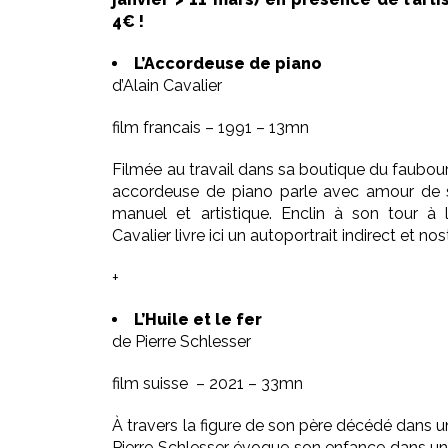
4€ !
L’Accordeuse de piano
d’Alain Cavalier
film francais – 1991 – 13mn
Filmée au travail dans sa boutique du faubou
accordeuse de piano parle avec amour de so
manuel et artistique. Enclin à son tour à 
Cavalier livre ici un autoportrait indirect et no
+
L’Huile et le fer
de Pierre Schlesser
film suisse
– 2021 – 33mn
À travers la figure de son père décédé dans un
Pierre Schlesser évoque son enfance dans un v