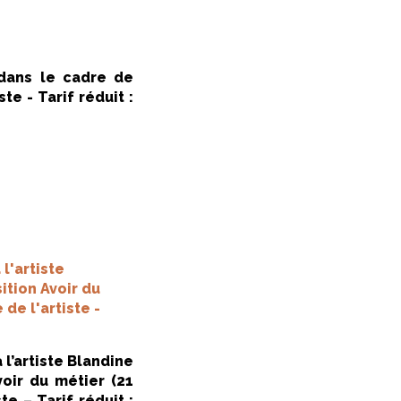
 dans le cadre de
te - Tarif réduit :
l'artiste
ition Avoir du
 de l'artiste -
 l’artiste Blandine
voir du métier (21
te – Tarif réduit :