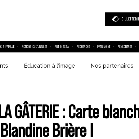
BILLETTERI
IC & FAMILLE
ACTIONS CULTURELLES
ART & ESSAI
RECHERCHE
PATRIMOINE
RENCONTRES
nts
Éducation à l'image
Nos partenaires
 mot clé
(film, réalisateur, acteur, événement)
LA GÂTERIE : Carte blanc
e Blandine Brière !