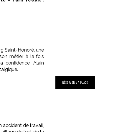
rg Saint-Honoré, une
n métier, à la fois
la confidence, Alain
stalgique.
RÉSERVER MA PLACE
 accident de travail,
illage de l’est de la