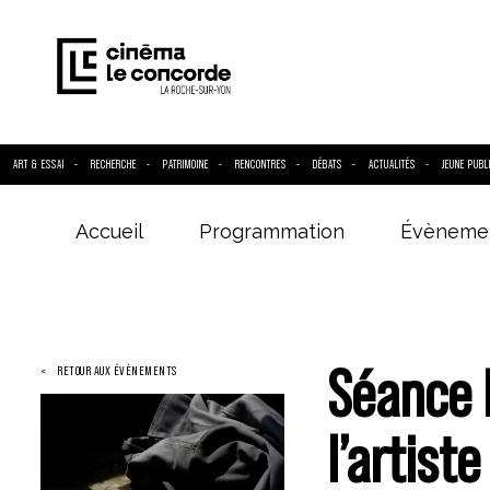
ART & ESSAI
RECHERCHE
PATRIMOINE
RENCONTRES
DÉBATS
ACTUALITÉS
JEUNE PUBL
Accueil
Programmation
Évèneme
Entrez votre
Séance 
RETOUR AUX ÉVÈNEMENTS
l’artist