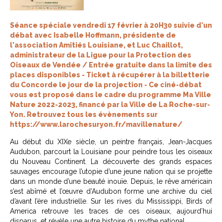
Séance spéciale vendredi 17 février à 20H30 suivie d'un
débat avec Isabelle Hoffmann, présidente de
l'association Amitiés Louisiane, et Luc Chaillot,
administrateur de la Ligue pour la Protection des
Oiseaux de Vendée / Entrée gratuite dans la limite des
places disponibles - Ticket à récupérer à la billetterie
du Concorde le jour de la projection - Ce ciné-débat
vous est proposé dans le cadre du programme Ma Ville
Nature 2022-2023, financé par la Ville de La Roche-sur-
Yon. Retrouvez tous les évènements sur
https://www.larochesuryon.fr/mavillenature/
Au début du XIXe siècle, un peintre français, Jean-Jacques
Audubon, parcourt la Louisiane pour peindre tous les oiseaux
du Nouveau Continent. La découverte des grands espaces
sauvages encourage l’utopie d’une jeune nation qui se projette
dans un monde d’une beauté inouïe. Depuis, le rêve américain
s’est abîmé et l’œuvre d’Audubon forme une archive du ciel
d’avant l’ère industrielle. Sur les rives du Mississippi, Birds of
America retrouve les traces de ces oiseaux, aujourd’hui
disparus, et révèle une autre histoire du mythe national.