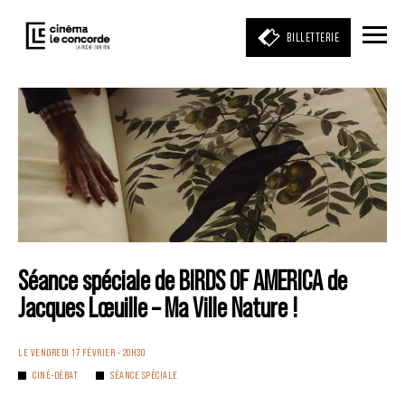
BILLETTERIE
Entrez votre mot clé
(film, réalisateur, acteur, événement)
Séance spéciale de BIRDS OF AMERICA de
Jacques Lœuille – Ma Ville Nature !
LE VENDREDI 17 FÉVRIER - 20H30
CINÉ-DÉBAT
SÉANCE SPÉCIALE