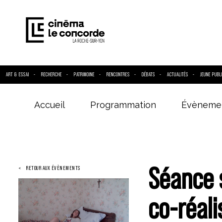
ART & ESSAI
RECHERCHE
PATRIMOINE
RENCONTRES
DÉBATS
ACTUALITÉS
JEUNE PUBL
Accueil
Programmation
Évèneme
Entrez votre
Séance 
RETOUR AUX ÉVÈNEMENTS
co-réal