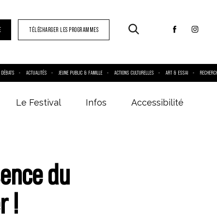
E
TÉLÉCHARGER LES PROGRAMMES
DÉBATS
ACTUALITÉS
JEUNE PUBLIC & FAMILLE
ACTIONS CULTURELLES
ART & ESSAI
RECHERC
Le Festival
Infos
Accessibilité
sence du
r !