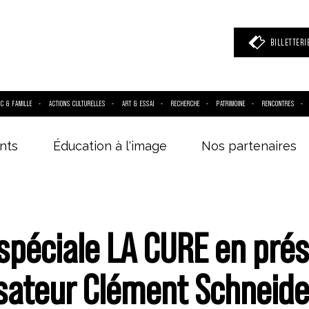
BILLETTERI
IC & FAMILLE
ACTIONS CULTURELLES
ART & ESSAI
RECHERCHE
PATRIMOINE
RENCONTRES
nts
Éducation à l'image
Nos partenaires
 mot clé
(film, réalisateur, acteur, événement)
spéciale LA CURE en pré
isateur Clément Schneide