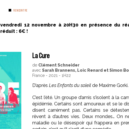
0
RENCONTRE
 vendredi 12 novembre à 20H30 en présence du réa
réduit : 6€ !
La Cure
de
Clément Schneider
avec
Sarah Brannens, Loic Renard et Simon B
France - 2021 - 1H22
D’après
Les Enfants du soleil
de Maxime Gorki.
C’est l’été. Un groupe d’amis s’isolent à la
épidémie. Certains sont amoureux et se le di
disent carrément pas. Certains se détestent
rêvent à d’autres vies. Deux mondes… On ne 
maladie ou le désespoir qui frappera en prem