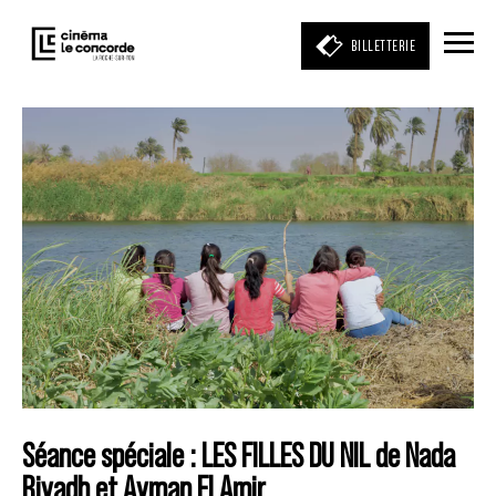
BILLETTERIE
Entrez votre mot clé
(film, réalisateur, acteur, événement)
Séance spéciale : LES FILLES DU NIL de Nada
Riyadh et Ayman El Amir