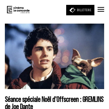
BILLETTERIE
Entrez votre mot clé
(film, réalisateur, acteur, événement)
Séance spéciale Noël d’Offscreen : GREMLINS
de Joe Dante