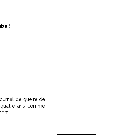
ba !
journal de guerre de
s quatre ans comme
mort.