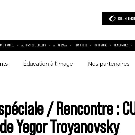
BILLETTERI
IC & FAMILLE
ACTIONS CULTURELLES
ART & ESSAI
RECHERCHE
PATRIMOINE
RENCONTRES
nts
Éducation à l'image
Nos partenaires
 mot clé
(film, réalisateur, acteur, événement)
spéciale / Rencontre : C
de Yegor Troyanovsky