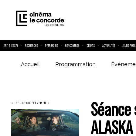
ART & ESSAI
RECHERCHE
PATRIMOINE
RENCONTRES
DÉBATS
ACTUALITÉS
JEUNE PUBL
Accueil
Programmation
Évèneme
Entrez votre
Séance 
RETOUR AUX ÉVÈNEMENTS
ALASKA 