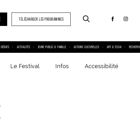
E
TÉLÉCHARGER LES PROGRAMMES
DÉBATS
ACTUALITÉS
JEUNE PUBLIC & FAMILLE
ACTIONS CULTURELLES
ART & ESSAI
RECHERC
Le Festival
Infos
Accessibilité