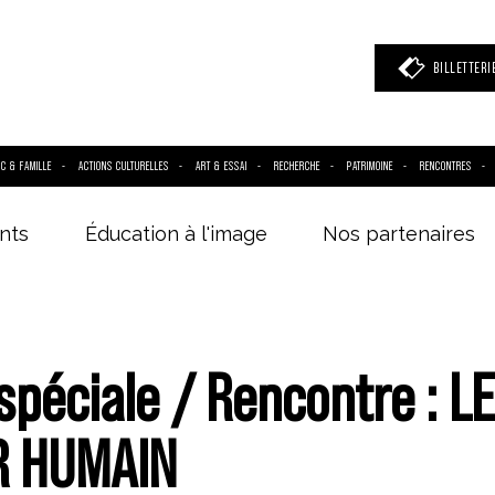
BILLETTERI
IC & FAMILLE
ACTIONS CULTURELLES
ART & ESSAI
RECHERCHE
PATRIMOINE
RENCONTRES
nts
Éducation à l'image
Nos partenaires
 mot clé
(film, réalisateur, acteur, événement)
péciale / Rencontre : LE
R HUMAIN