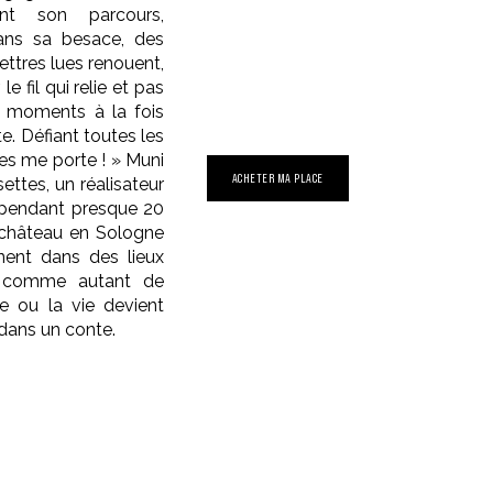
nt son parcours,
Dans sa besace, des
ttres lues renouent,
le fil qui relie et pas
s moments à la fois
e. Défiant toutes les
tres me porte ! » Muni
ACHETER MA PLACE
ettes, un réalisateur
lo pendant presque 20
n château en Sologne
nent dans des lieux
nt comme autant de
e ou la vie devient
 dans un conte.