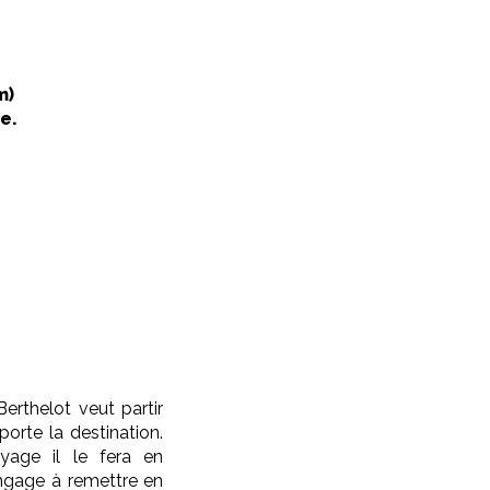
m)
e.
erthelot veut partir
orte la destination.
yage il le fera en
’engage à remettre en