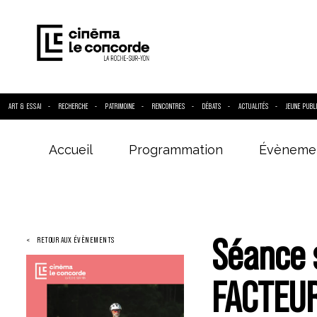
ART & ESSAI
RECHERCHE
PATRIMOINE
RENCONTRES
DÉBATS
ACTUALITÉS
JEUNE PUBL
Accueil
Programmation
Évèneme
Entrez votre
Séance s
RETOUR AUX ÉVÈNEMENTS
FACTEU