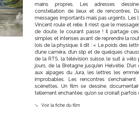
mains propres. Les adresses dessine
constellation de lieux et de rencontres. 
messages importants mais pas urgents. Les le
Vincent roule et relie. Il n’est que le messager, 
de doute, le courant passe ! Il partage ce
simples et intenses avant de reprendre la rout
lois de la physique, il dit : « Le poids des let
d’une caméra, d’un slip et de quelques chauss
de la RTS, la télévision suisse, le suit à vé
jours, de la Bretagne jusqu’en Helvétie. D’u
aux alpages du Jura, les lettres les emmè
improbables. Les rencontres s’enchaîne
scénettes. Un film se dessine, documentair
tellement enchantée, qu’on se croirait parfois
Voir la fiche du film