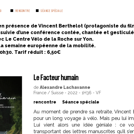
0
RENCONTRE
SÉANCE SPÉCIALE
n présence de Vincent Berthelot (protagoniste du fil
m suivie d’une conférence contée, chantée et gesticulé
ec Le Centre Vélo de la Roche sur Yon.
la semaine européenne de la mobilité.
h30. Tarif réduit : 6,50€
Le Facteur humain
de
Alexandre Lachavanne
France / Suisse - 2022 - 1H36 - VF
rencontre
Séance spéciale
Au moment de prendre sa retraite, Vincent B
pour un long voyage à vélo. Mais peu lui imp
Lui vient alors une idée géniale : ce vo
transportant des lettres manuscrites qu’il s