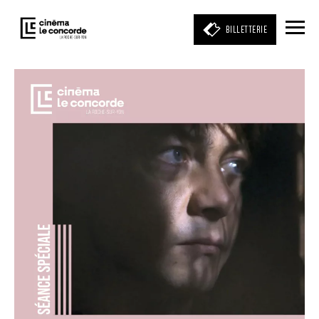
BILLETTERIE
Entrez votre mot clé
(film, réalisateur, acteur, événement)