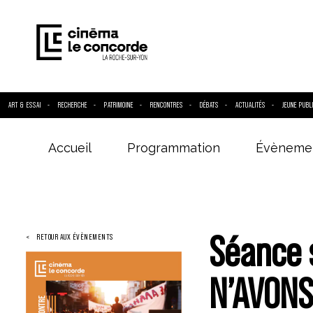
ART & ESSAI
RECHERCHE
PATRIMOINE
RENCONTRES
DÉBATS
ACTUALITÉS
JEUNE PUBL
Accueil
Programmation
Évèneme
Entrez votre
Séance 
RETOUR AUX ÉVÈNEMENTS
N’AVONS