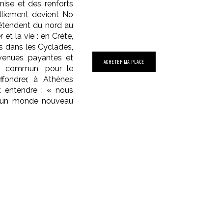
anise et des renforts
ralliement devient No
s’étendent du nord au
et la vie : en Crète,
os dans les Cyclades,
evenues payantes et
ACHETER MA PLACE
en commun, pour le
fondrer, à Athènes
 entendre : « nous
s un monde nouveau