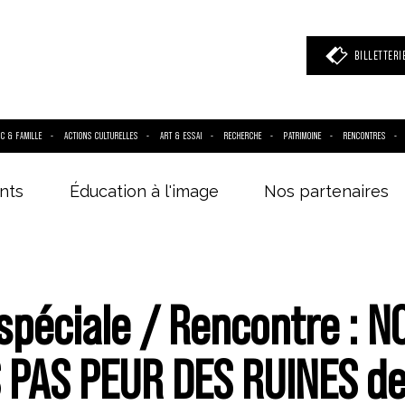
BILLETTERI
IC & FAMILLE
ACTIONS CULTURELLES
ART & ESSAI
RECHERCHE
PATRIMOINE
RENCONTRES
nts
Éducation à l'image
Nos partenaires
 mot clé
(film, réalisateur, acteur, événement)
spéciale / Rencontre : N
 PAS PEUR DES RUINES de