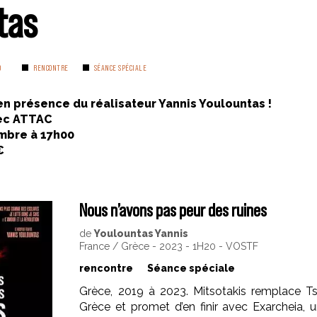
tas
0
RENCONTRE
SÉANCE SPÉCIALE
n présence du réalisateur Yannis Youlountas !
vec ATTAC
mbre à 17h00
€
Nous n’avons pas peur des ruines
de
Youlountas Yannis
France / Grèce - 2023 - 1H20 - VOSTF
rencontre
Séance spéciale
Grèce, 2019 à 2023. Mitsotakis remplace Ts
Grèce et promet d’en finir avec Exarcheia, u