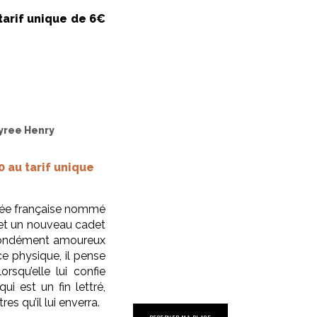
arif unique de 6€
Tyree Henry
 au tarif unique
armée française nommé
t un nouveau cadet
ofondément amoureux
e physique, il pense
orsqu’elle lui confie
ui est un fin lettré,
res qu’il lui enverra.