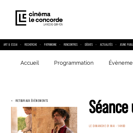
ART & ESSAI
RECHERCHE
PATRIMOINE
RENCONTRES
DÉBATS
ACTUALITÉS
JEUNE PUBL
Accueil
Programmation
Évèneme
Entrez votre
Séance 
RETOUR AUX ÉVÈNEMENTS
LE DIMANCHE 01 MAI - 14H00