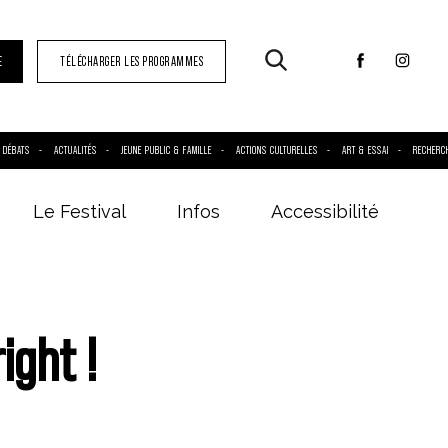
E
TÉLÉCHARGER LES PROGRAMMES
DÉBATS
ACTUALITÉS
JEUNE PUBLIC & FAMILLE
ACTIONS CULTURELLES
ART & ESSAI
RECHERC
Le Festival
Infos
Accessibilité
ight !