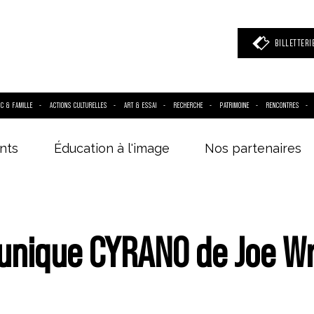
BILLETTERI
IC & FAMILLE
ACTIONS CULTURELLES
ART & ESSAI
RECHERCHE
PATRIMOINE
RENCONTRES
nts
Éducation à l'image
Nos partenaires
 mot clé
(film, réalisateur, acteur, événement)
unique CYRANO de Joe Wr