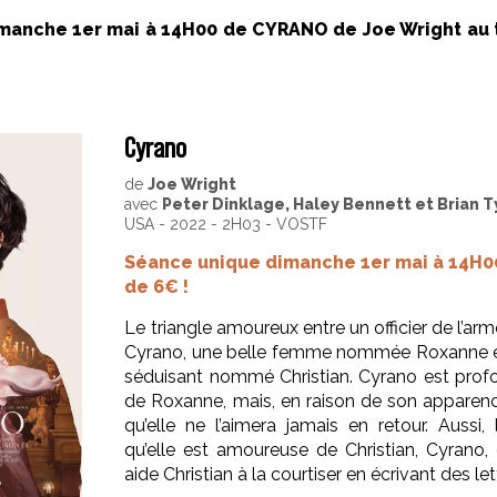
manche 1er mai à 14H00 de CYRANO de Joe Wright au t
Cyrano
de
Joe Wright
avec
Peter Dinklage, Haley Bennett et Brian 
USA - 2022 - 2H03 - VOSTF
Séance unique dimanche 1er mai à 14H00
de 6€ !
Le triangle amoureux entre un officier de l’
Cyrano, une belle femme nommée Roxanne e
séduisant nommé Christian. Cyrano est pr
de Roxanne, mais, en raison de son apparenc
qu’elle ne l’aimera jamais en retour. Aussi, l
qu’elle est amoureuse de Christian, Cyrano, q
aide Christian à la courtiser en écrivant des lett