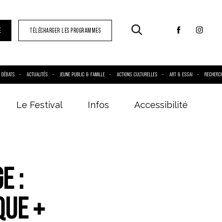
E
TÉLÉCHARGER LES PROGRAMMES
DÉBATS
ACTUALITÉS
JEUNE PUBLIC & FAMILLE
ACTIONS CULTURELLES
ART & ESSAI
RECHERC
Le Festival
Infos
Accessibilité
E :
QUE +