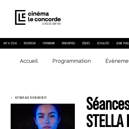
ART & ESSAI
RECHERCHE
PATRIMOINE
RENCONTRES
DÉBATS
ACTUALITÉS
JEUNE PUBL
Accueil
Programmation
Évèneme
Entrez votre
Séances 
RETOUR AUX ÉVÈNEMENTS
STELLA 