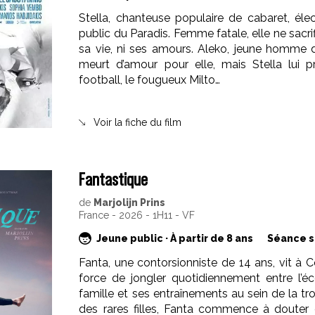
Stella, chanteuse populaire de cabaret, élec
public du Paradis. Femme fatale, elle ne sacrifie
sa vie, ni ses amours. Aleko, jeune homme 
meurt d’amour pour elle, mais Stella lui p
football, le fougueux Milto…
Voir la fiche du film
Fantastique
de
Marjolijn Prins
France - 2026 - 1H11 - VF
Jeune public · À partir de 8 ans
Séance s
Fanta, une contorsionniste de 14 ans, vit à 
force de jongler quotidiennement entre l’éc
famille et ses entraînements au sein de la tro
des rares filles, Fanta commence à douter 