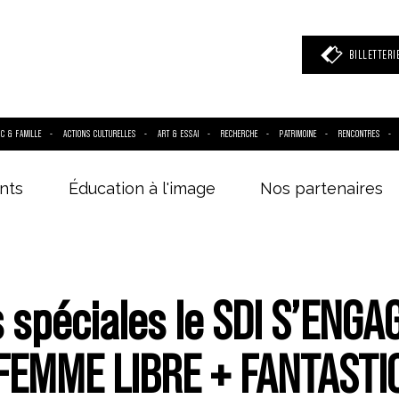
BILLETTERI
IC & FAMILLE
ACTIONS CULTURELLES
ART & ESSAI
RECHERCHE
PATRIMOINE
RENCONTRES
nts
Éducation à l'image
Nos partenaires
 mot clé
(film, réalisateur, acteur, événement)
spéciales le SDI S’ENGAG
FEMME LIBRE + FANTASTI