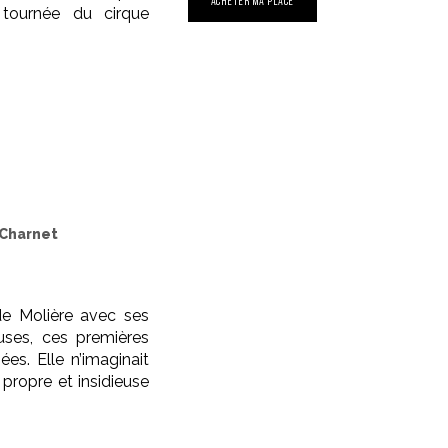
ACHETER MA PLACE
 tournée du cirque
 Charnet
de Molière avec ses
euses, ces premières
ées. Elle n’imaginait
 propre et insidieuse