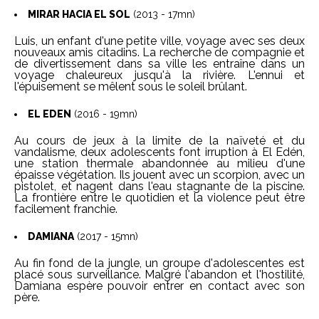
MIRAR HACIA EL SOL
(2013 - 17mn)
Luis, un enfant d'une petite ville, voyage avec ses deux
nouveaux amis citadins. La recherche de compagnie et
de divertissement dans sa ville les entraîne dans un
voyage chaleureux jusqu'à la rivière. L'ennui et
l'épuisement se mêlent sous le soleil brûlant.
EL EDEN
(2016 - 19mn)
Au cours de jeux à la limite de la naïveté et du
vandalisme, deux adolescents font irruption à El Edén,
une station thermale abandonnée au milieu d'une
épaisse végétation. Ils jouent avec un scorpion, avec un
pistolet, et nagent dans l'eau stagnante de la piscine.
La frontière entre le quotidien et la violence peut être
facilement franchie.
DAMIANA
(2017 - 15mn)
Au fin fond de la jungle, un groupe d'adolescentes est
placé sous surveillance. Malgré l'abandon et l'hostilité,
Damiana espère pouvoir entrer en contact avec son
père.