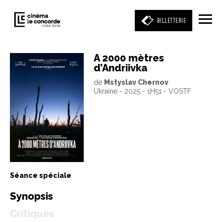
BILLETTERIE
A 2000 mètres
d’Andriivka
Entrez votre mot clé
de
Mstyslav Chernov
(film, réalisateur, acteur, événement)
Ukraine - 2025 - 1H51 - VOSTF
Séance spéciale
Synopsis
Critiques