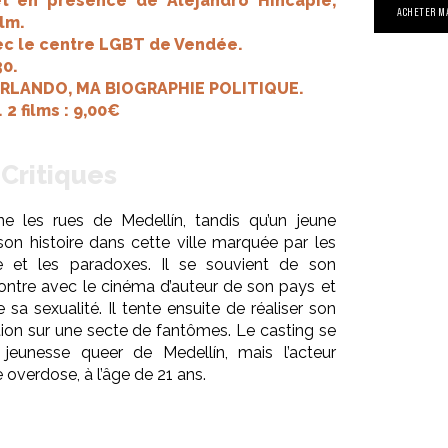
t en présence de Alejandro Hincapié,
ACHETER M
lm.
ec le centre LGBT de Vendée.
30.
 ORLANDO, MA BIOGRAPHIE POLITIQUE.
. 2 films : 9,00€
Critiques
nne les rues de Medellín, tandis qu’un jeune
son histoire dans cette ville marquée par les
nce et les paradoxes. Il se souvient de son
ontre avec le cinéma d’auteur de son pays et
sa sexualité. Il tente ensuite de réaliser son
ction sur une secte de fantômes. Le casting se
 jeunesse queer de Medellín, mais l’acteur
 overdose, à l’âge de 21 ans.