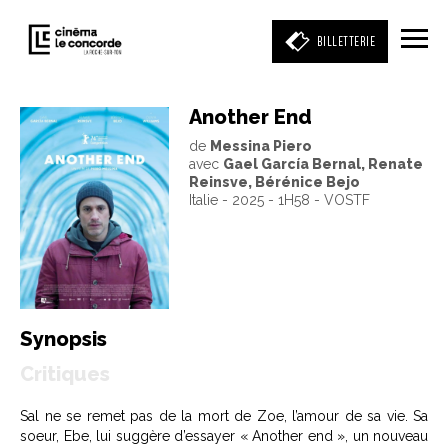
BILLETTERIE
Another End
de
Messina Piero
Entrez votre mot clé
avec
Gael García Bernal, Renate
(film, réalisateur, acteur, événement)
Reinsve, Bérénice Bejo
Italie - 2025 - 1H58 - VOSTF
Synopsis
Critiques
Sal ne se remet pas de la mort de Zoe, l’amour de sa vie. Sa
soeur, Ebe, lui suggère d’essayer « Another end », un nouveau