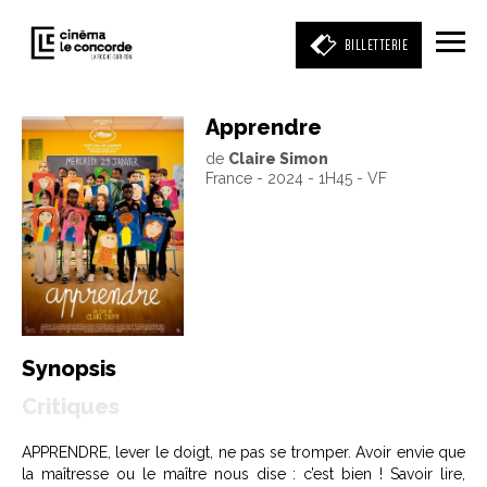
BILLETTERIE
Apprendre
de
Claire Simon
Entrez votre mot clé
France - 2024 - 1H45 - VF
(film, réalisateur, acteur, événement)
Synopsis
Critiques
APPRENDRE, lever le doigt, ne pas se tromper. Avoir envie que
la maîtresse ou le maître nous dise : c’est bien ! Savoir lire,