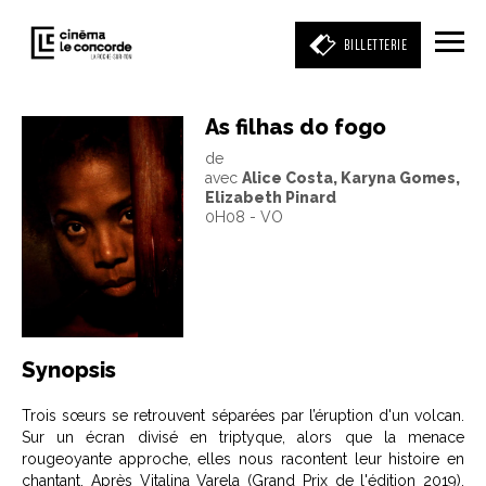
BILLETTERIE
As filhas do fogo
de
Entrez votre mot clé
avec
Alice Costa, Karyna Gomes,
(film, réalisateur, acteur, événement)
Elizabeth Pinard
0H08 - VO
Synopsis
Trois sœurs se retrouvent séparées par l’éruption d'un volcan.
Sur un écran divisé en triptyque, alors que la menace
rougeoyante approche, elles nous racontent leur histoire en
chantant. Après Vitalina Varela (Grand Prix de l'édition 2019),