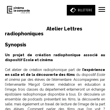
BILLETTERIE
Atelier Lettres
radiophoniques
Entrez votre mot clé
(film, réalisateur, acteur, événement)
Synopsis
Un projet de création radiophonique associé au
dispositif Ecole et cinéma
Cet atelier de création radiophonique part de
l’expérience
en salle et de la découverte des films
du dispositif
Ecole
et cinéma
par des élèves de l’élémentaire. Accompagnées par
l’intervenante Margot Grenier, médiatrice en éducation à
l’image, trois classes du département entameront un échange
épistolaire radiophonique disponible à tous. En découlera un
ensemble de podcasts présentant les films, la découverte en
salle, mais également un travail de lecture de l’image de la part
des élèves. Comment parler des films que l’on voit ?