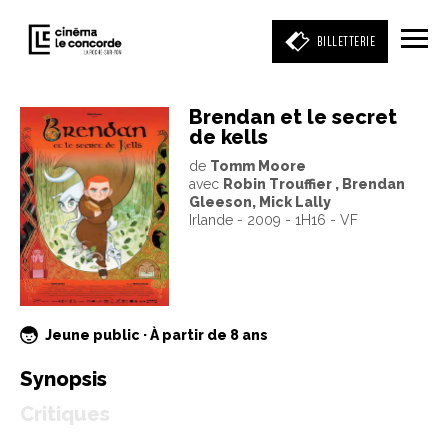
BILLETTERIE
Brendan et le secret
de kells
Entrez votre mot clé
de
Tomm Moore
(film, réalisateur, acteur, événement)
avec
Robin Trouffier , Brendan
Gleeson, Mick Lally
Irlande - 2009 - 1H16 - VF
Jeune public · À partir de 8 ans
Synopsis
Critiques