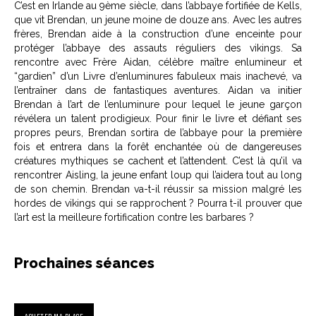
C’est en Irlande au 9ème siècle, dans l’abbaye fortifiée de Kells,
que vit Brendan, un jeune moine de douze ans. Avec les autres
frères, Brendan aide à la construction d’une enceinte pour
protéger l’abbaye des assauts réguliers des vikings. Sa
rencontre avec Frère Aidan, célèbre maître enlumineur et
“gardien” d’un Livre d’enluminures fabuleux mais inachevé, va
l’entraîner dans de fantastiques aventures. Aidan va initier
Brendan à l’art de l’enluminure pour lequel le jeune garçon
révélera un talent prodigieux. Pour finir le livre et défiant ses
propres peurs, Brendan sortira de l’abbaye pour la première
fois et entrera dans la forêt enchantée où de dangereuses
créatures mythiques se cachent et l’attendent. C’est là qu’il va
rencontrer Aisling, la jeune enfant loup qui l’aidera tout au long
de son chemin. Brendan va-t-il réussir sa mission malgré les
hordes de vikings qui se rapprochent ? Pourra t-il prouver que
l’art est la meilleure fortification contre les barbares ?
Prochaines séances