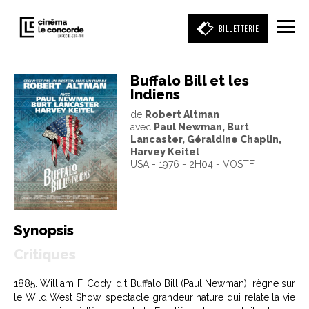
BILLETTERIE
Buffalo Bill et les
Indiens
Entrez votre mot clé
de
Robert Altman
(film, réalisateur, acteur, événement)
avec
Paul Newman, Burt
Lancaster, Géraldine Chaplin,
Harvey Keitel
USA - 1976 - 2H04 - VOSTF
Synopsis
Critiques
1885. William F. Cody, dit Buffalo Bill (Paul Newman), règne sur
le Wild West Show, spectacle grandeur nature qui relate la vie