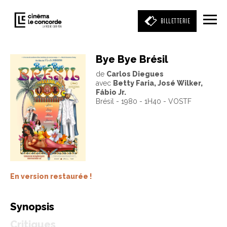
BILLETTERIE
Bye Bye Brésil
de
Carlos Diegues
Entrez votre mot clé
avec
Betty Faria, José Wilker,
(film, réalisateur, acteur, événement)
Fábio Jr.
Brésil - 1980 - 1H40 - VOSTF
En version restaurée !
Synopsis
Critiques