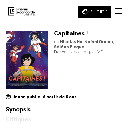
BILLETTERIE
Capitaines !
de
Nicolas Hu, Noémi Gruner,
Entrez votre mot clé
Séléna Picque
(film, réalisateur, acteur, événement)
France - 2023 - 0H52 - VF
Jeune public · À partir de 6 ans
Synopsis
Critiques