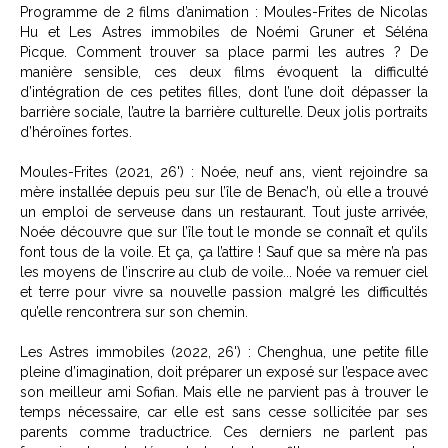
Programme de 2 films d’animation :
Moules-Frites
de Nicolas
Hu et
Les Astres immobiles
de Noémi Gruner et Séléna
Picque. Comment trouver sa place parmi les autres ? De
manière sensible, ces deux films évoquent la difficulté
d’intégration de ces petites filles, dont l’une doit dépasser la
barrière sociale, l’autre la barrière culturelle. Deux jolis portraits
d’héroïnes fortes.
Moules-Frites
(2021, 26') : Noée, neuf ans, vient rejoindre sa
mère installée depuis peu sur l’île de Benac’h, où elle a trouvé
un emploi de serveuse dans un restaurant. Tout juste arrivée,
Noée découvre que sur l’île tout le monde se connaît et qu’ils
font tous de la voile. Et ça, ça l’attire ! Sauf que sa mère n’a pas
les moyens de l’inscrire au club de voile... Noée va remuer ciel
et terre pour vivre sa nouvelle passion malgré les difficultés
qu’elle rencontrera sur son chemin.
Les Astres immobiles
(2022, 26') : Chenghua, une petite fille
pleine d’imagination, doit préparer un exposé sur l’espace avec
son meilleur ami Sofian. Mais elle ne parvient pas à trouver le
temps nécessaire, car elle est sans cesse sollicitée par ses
parents comme traductrice. Ces derniers ne parlent pas