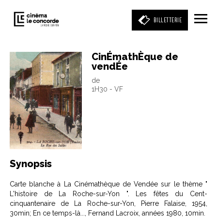
BILLETTERIE
CinÉmathÈque de
vendÉe
Entrez votre mot clé
de
(film, réalisateur, acteur, événement)
1H30 - VF
Synopsis
Carte blanche à La Cinémathèque de Vendée sur le thème "
L'histoire de La Roche-sur-Yon ". Les fêtes du Cent-
cinquantenaire de La Roche-sur-Yon, Pierre Falaise, 1954,
30min; En ce temps-là..., Fernand Lacroix, années 1980, 10min.