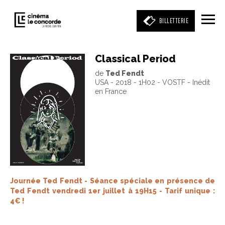
BILLETTERIE
Classical Period
de
Ted Fendt
Entrez votre mot clé
USA - 2018 - 1H02 - VOSTF - Inédit
(film, réalisateur, acteur, événement)
en France
Journée Ted Fendt - Séance spéciale en présence de
Ted Fendt vendredi 1er juillet à 19H15 - Tarif unique :
4€ !