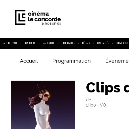
ART & ESSAI
RECHERCHE
PATRIMOINE
RENCONTRES
DÉBATS
ACTUALITÉS
JEUNE PUBL
Accueil
Programmation
Évèneme
Entrez votre
Clips 
de
1H00 - VO