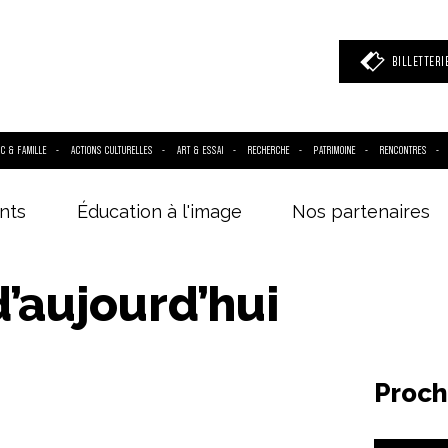
BILLETTERI
IC & FAMILLE
ACTIONS CULTURELLES
ART & ESSAI
RECHERCHE
PATRIMOINE
RENCONTRES
nts
Éducation à l'image
Nos partenaires
 mot clé
(film, réalisateur, acteur, événement)
d’aujourd’hui
Proch