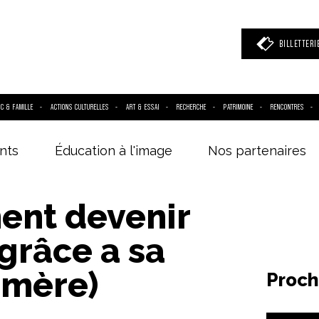
BILLETTERI
IC & FAMILLE
ACTIONS CULTURELLES
ART & ESSAI
RECHERCHE
PATRIMOINE
RENCONTRES
nts
Éducation à l'image
Nos partenaires
 mot clé
(film, réalisateur, acteur, événement)
nt devenir
(grâce a sa
 mère)
Proch