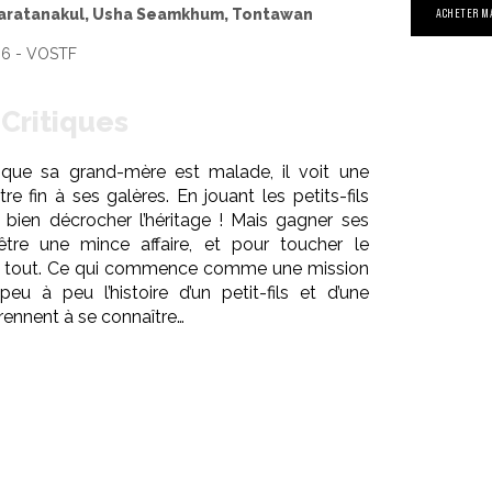
aratanakul, Usha Seamkhum, Tontawan
ACHETER M
06 - VOSTF
Critiques
ue sa grand-mère est malade, il voit une
e fin à ses galères. En jouant les petits-fils
bien décrocher l’héritage ! Mais gagner ses
’être une mince affaire, et pour toucher le
t à tout. Ce qui commence comme une mission
peu à peu l’histoire d’un petit-fils et d’une
ennent à se connaître…