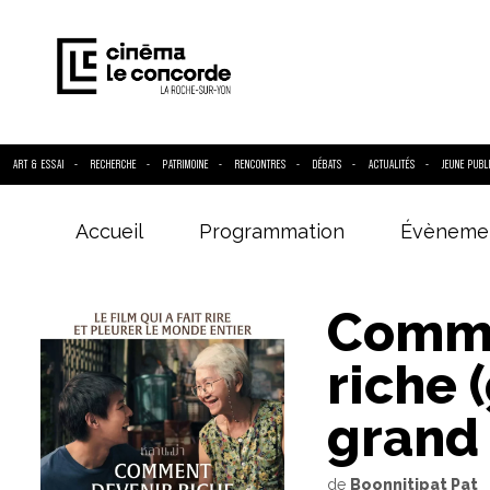
ART & ESSAI
RECHERCHE
PATRIMOINE
RENCONTRES
DÉBATS
ACTUALITÉS
JEUNE PUBL
Accueil
Programmation
Évèneme
Entrez votre
Comme
riche 
grand
de
Boonnitipat Pat