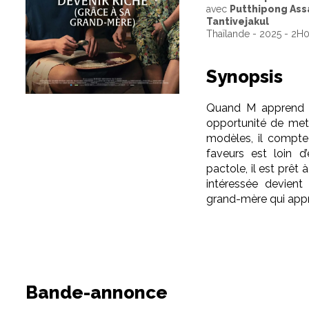
avec
Putthipong Ass
Tantivejakul
Thaïlande - 2025 - 2H
Synopsis
Quand M apprend q
opportunité de mettr
modèles, il compte 
faveurs est loin d
pactole, il est prê
intéressée devient 
grand-mère qui appr
Bande-annonce