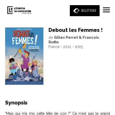
BILLETTERIE
Debout les Femmes !
de
Gilles Perret & Francois
Entrez votre mot clé
Ruffin
(film, réalisateur, acteur, événement)
France - 2021 - 1H25
Synopsis
"Mais qui m’a mis cette tête de con ?" Ce n'est pas le grand