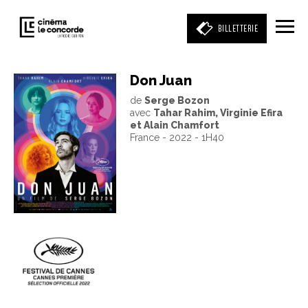
BILLETTERIE
Don Juan
de
Serge Bozon
Entrez votre mot clé
avec
Tahar Rahim, Virginie Efira
(film, réalisateur, acteur, événement)
et Alain Chamfort
France - 2022 - 1H40