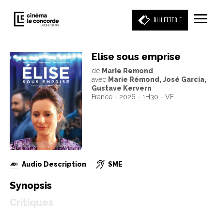
BILLETTERIE
Elise sous emprise
de
Marie Remond
Entrez votre mot clé
avec
Marie Rémond, José Garcia,
(film, réalisateur, acteur, événement)
Gustave Kervern
France - 2026 - 1H30 - VF
Audio Description
SME
Synopsis
Critiques