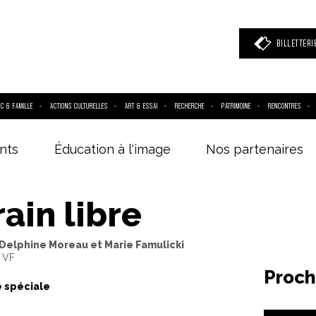
BILLETTERI
IC & FAMILLE
ACTIONS CULTURELLES
ART & ESSAI
RECHERCHE
PATRIMOINE
RENCONTRES
nts
Éducation à l'image
Nos partenaires
 mot clé
(film, réalisateur, acteur, événement)
rain libre
 Delphine Moreau et Marie Famulicki
- VF
Proch
 spéciale