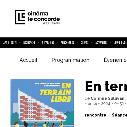
ART & ESSAI
RECHERCHE
PATRIMOINE
RENCONTRES
DÉBATS
ACTUALITÉS
JEUNE PUBL
Accueil
Programmation
Évèneme
Entrez votre
En ter
de
Corinne Sullivan,
France - 2024 - 0H52 
rencontre
Séance