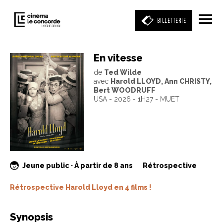
BILLETTERIE
En vitesse
de
Ted Wilde
Entrez votre mot clé
avec
Harold LLOYD, Ann CHRISTY,
(film, réalisateur, acteur, événement)
Bert WOODRUFF
USA - 2026 - 1H27 - MUET
Jeune public · À partir de 8 ans
Rétrospective
Rétrospective Harold Lloyd en 4 films !
Synopsis