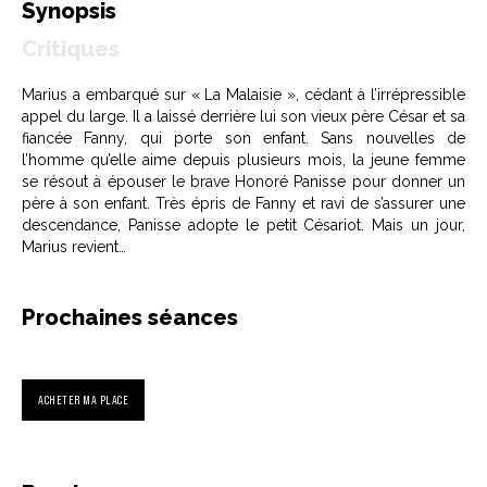
Synopsis
Critiques
Marius a embarqué sur « La Malaisie », cédant à l’irrépressible
appel du large. Il a laissé derrière lui son vieux père César et sa
fiancée Fanny, qui porte son enfant. Sans nouvelles de
l’homme qu’elle aime depuis plusieurs mois, la jeune femme
se résout à épouser le brave Honoré Panisse pour donner un
père à son enfant. Très épris de Fanny et ravi de s’assurer une
descendance, Panisse adopte le petit Césariot. Mais un jour,
Marius revient…
Prochaines séances
ACHETER MA PLACE