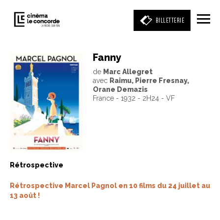
BILLETTERIE
Fanny
de
Marc Allegret
Entrez votre mot clé
avec
Raimu, Pierre Fresnay,
(film, réalisateur, acteur, événement)
Orane Demazis
France - 1932 - 2H24 - VF
Rétrospective
Rétrospective Marcel Pagnol en 10 films du 24 juillet au
13 août !