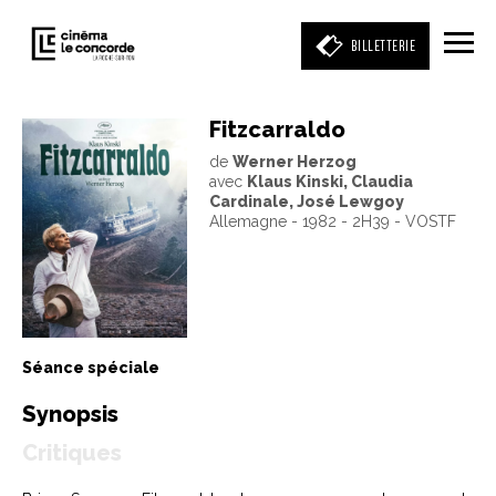
BILLETTERIE
Fitzcarraldo
de
Werner Herzog
Entrez votre mot clé
avec
Klaus Kinski, Claudia
(film, réalisateur, acteur, événement)
Cardinale, José Lewgoy
Allemagne - 1982 - 2H39 - VOSTF
Séance spéciale
Synopsis
Critiques