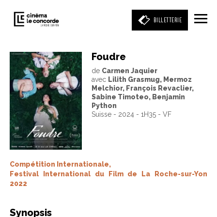
BILLETTERIE
Foudre
de
Carmen Jaquier
Entrez votre mot clé
avec
Lilith Grasmug, Mermoz
(film, réalisateur, acteur, événement)
Melchior, François Revaclier,
Sabine Timoteo, Benjamin
Python
Suisse - 2024 - 1H35 - VF
Compétition Internationale,
Festival International du Film de La Roche-sur-Yon
2022
Synopsis