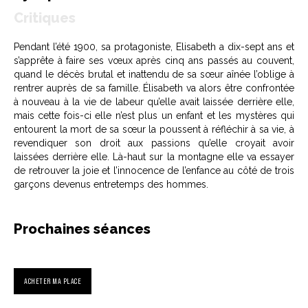
Critiques
Pendant l’été 1900, sa protagoniste, Elisabeth a dix-sept ans et
s’apprête à faire ses vœux après cinq ans passés au couvent,
quand le décès brutal et inattendu de sa sœur aînée l’oblige à
rentrer auprès de sa famille. Élisabeth va alors être confrontée
à nouveau à la vie de labeur qu’elle avait laissée derrière elle,
mais cette fois-ci elle n’est plus un enfant et les mystères qui
entourent la mort de sa sœur la poussent à réfléchir à sa vie, à
revendiquer son droit aux passions qu’elle croyait avoir
laissées derrière elle. Là-haut sur la montagne elle va essayer
de retrouver la joie et l’innocence de l’enfance au côté de trois
garçons devenus entretemps des hommes.
Prochaines séances
ACHETER MA PLACE