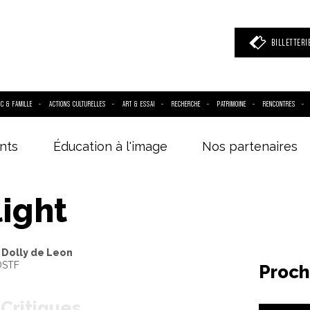
BILLETTERI
IC & FAMILLE
ACTIONS CULTURELLES
ART & ESSAI
RECHERCHE
PATRIMOINE
RENCONTRES
nts
Éducation à l'image
Nos partenaires
 mot clé
(film, réalisateur, acteur, événement)
ight
 Dolly de Leon
OSTF
Proch
Critiques