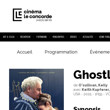
ART & ESSAI
RECHERCHE
PATRIMOINE
RENCONTRES
DÉBATS
ACTUALITÉS
JEUNE PUBL
Accueil
Programmation
Évèneme
Entrez votre
Ghostl
de
O'sullivan, Kelly
avec
Keith Kupferer,
USA - 2025 - 1H55 - V
Synopsis