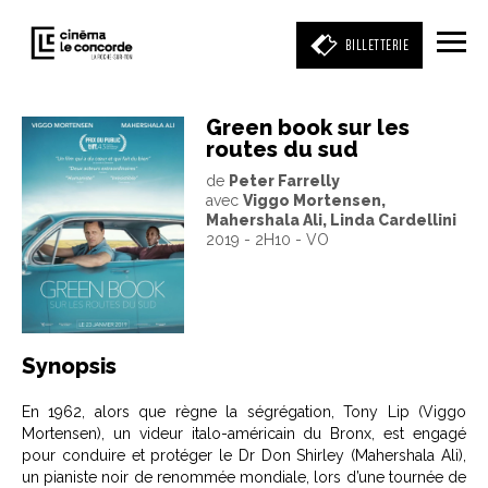
BILLETTERIE
Green book sur les
routes du sud
Entrez votre mot clé
de
Peter Farrelly
(film, réalisateur, acteur, événement)
avec
Viggo Mortensen,
Mahershala Ali, Linda Cardellini
2019 - 2H10 - VO
Synopsis
En 1962, alors que règne la ségrégation, Tony Lip (Viggo
Mortensen), un videur italo-américain du Bronx, est engagé
pour conduire et protéger le Dr Don Shirley (Mahershala Ali),
un pianiste noir de renommée mondiale, lors d’une tournée de