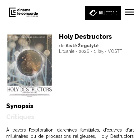
BILLETTERIE
Holy Destructors
de
Aistė Žegulytė
Entrez votre mot clé
Lituanie - 2026 - 1H25 - VOSTF
(film, réalisateur, acteur, événement)
Synopsis
Critiques
À travers l’exploration d’archives familiales, d’œuvres d’art
millénaires ou de processions religieuses, Holy Destructors