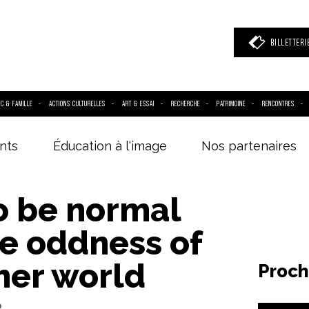
BILLETTERI
IC & FAMILLE
ACTIONS CULTURELLES
ART & ESSAI
RECHERCHE
PATRIMOINE
RENCONTRES
nts
Éducation à l'image
Nos partenaires
 mot clé
(film, réalisateur, acteur, événement)
o be normal
e oddness of
her world
Proch
o