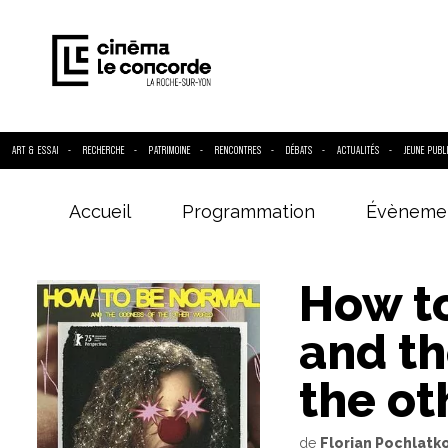
ART & ESSAI
RECHERCHE
PATRIMOINE
RENCONTRES
DÉBATS
ACTUALITÉS
JEUNE PUBL
Accueil
Programmation
Évèneme
Entrez votre
How t
and th
the ot
de
Florian Pochlatk