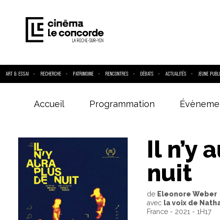
ART & ESSAI
RECHERCHE
PATRIMOINE
RENCONTRES
DÉBATS
ACTUALITÉS
JEUNE PUBL
Accueil
Programmation
Évèneme
Entrez votre
Il n’y 
nuit
de
Eleonore Weber
avec
la voix de Nath
France - 2021 - 1H17