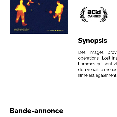
Synopsis
Des images prove
opérations. L’œil i
hommes qui sont visé
d’où venait la menace
filme est également 
Bande-annonce