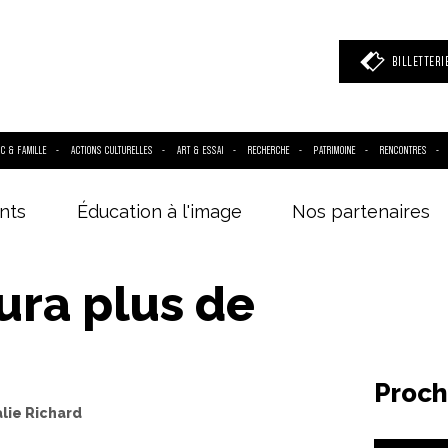
BILLETTERI
IC & FAMILLE
ACTIONS CULTURELLES
ART & ESSAI
RECHERCHE
PATRIMOINE
RENCONTRES
nts
Éducation à l'image
Nos partenaires
 mot clé
(film, réalisateur, acteur, événement)
aura plus de
Proch
alie Richard