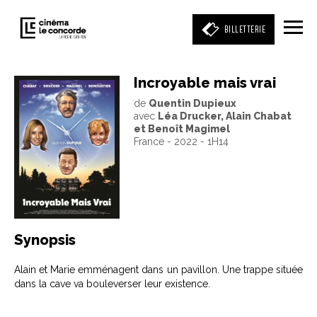
BILLETTERIE
Incroyable mais vrai
de
Quentin Dupieux
Entrez votre mot clé
avec
Léa Drucker, Alain Chabat
(film, réalisateur, acteur, événement)
et Benoît Magimel
France - 2022 - 1H14
Synopsis
Alain et Marie emménagent dans un pavillon. Une trappe située
dans la cave va bouleverser leur existence.