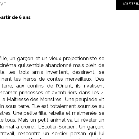
 VF
ACHETER M
partir de 6 ans
fille, un garçon et un vieux projectionniste se
 cinéma qui semble abandonné mais plein de
le, les trois amis inventent, dessinent, se
ginent les héros de contes merveilleux. Des
erre, aux confins de l’Orient, ils rivalisent
incarner princesses et aventuriers dans les 4
: La Maîtresse des Monstres : Une peuplade vit
in sous terre. Elle est totalement soumise au
res. Une petite fille, rebelle et malmenée, se
 de tous. Mais un petit animal va lui révéler un
u mal à croire... L’Écolier-Sorcier : Un garçon,
ravail, rencontre un sorcier persan qui lui