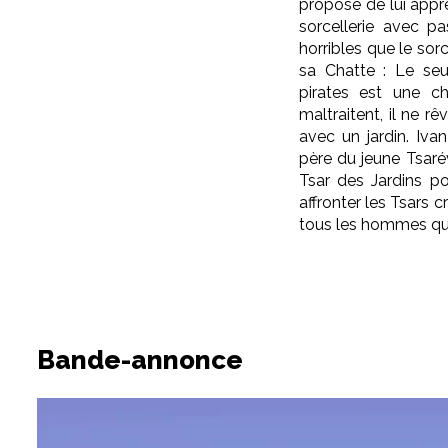
propose de lui appr
sorcellerie avec p
horribles que le sor
sa Chatte : Le se
pirates est une ch
maltraitent, il ne r
avec un jardin. Iva
père du jeune Tsarév
Tsar des Jardins po
affronter les Tsars 
tous les hommes qui
Bande-annonce