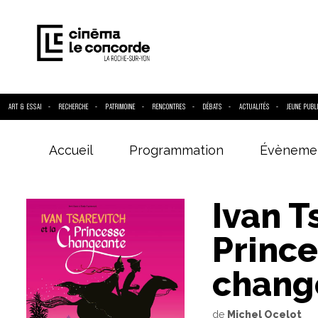
ART & ESSAI
RECHERCHE
PATRIMOINE
RENCONTRES
DÉBATS
ACTUALITÉS
JEUNE PUBL
Accueil
Programmation
Évèneme
Entrez votre
Ivan T
Princ
chang
de
Michel Ocelot