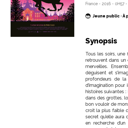
France - 2016 - 0H57 -
Jeune public · À 
Synopsis
Tous les soirs, une 
retrouvent dans un
merveilles. Ensemb
déguisent et s’ima
profondeurs de la t
d’imagination pour 
histoires suivantes 
dans des grottes, lo
bon vouloir de monst
croit la plus faible
secret qu’elle aura d
en recherche d’un t