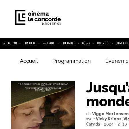
ART & ESSAI
RECHERCHE
PATRIMOINE
RENCONTRES
DÉBATS
ACTUALITÉS
JEUNE PUBL
Accueil
Programmation
Évèneme
Entrez votre
Jusqu’
mond
de
Viggo Mortensen
avec
Vicky Krieps, V
Canada - 2024 - 2H10