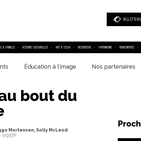
BILLETTERI
IC & FAMILLE
ACTIONS CULTURELLES
ART & ESSAI
RECHERCHE
PATRIMOINE
RENCONTRES
nts
Éducation à l'image
Nos partenaires
 mot clé
(film, réalisateur, acteur, événement)
au bout du
e
Proch
iggo Mortensen, Solly McLeod
 - VOSTF