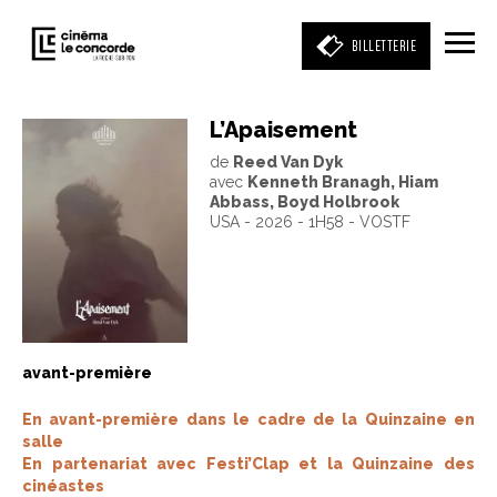
BILLETTERIE
L’Apaisement
de
Reed Van Dyk
Entrez votre mot clé
avec
Kenneth Branagh, Hiam
(film, réalisateur, acteur, événement)
Abbass, Boyd Holbrook
USA - 2026 - 1H58 - VOSTF
avant-première
En avant-première dans le cadre de la Quinzaine en
salle
En partenariat avec Festi’Clap et la Quinzaine des
cinéastes