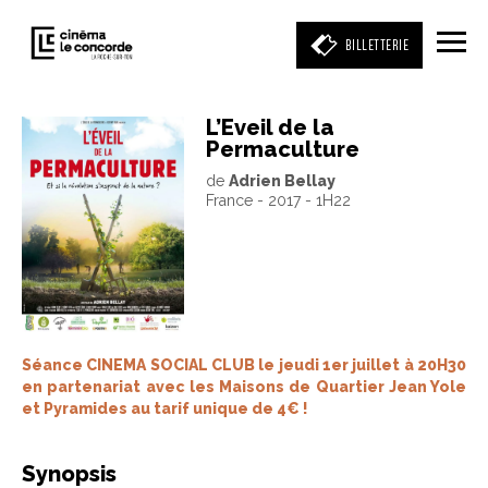
BILLETTERIE
L’Eveil de la
Permaculture
Entrez votre mot clé
de
Adrien Bellay
(film, réalisateur, acteur, événement)
France - 2017 - 1H22
Séance CINEMA SOCIAL CLUB le jeudi 1er juillet à 20H30
en partenariat avec les Maisons de Quartier Jean Yole
et Pyramides au tarif unique de 4€ !
Synopsis